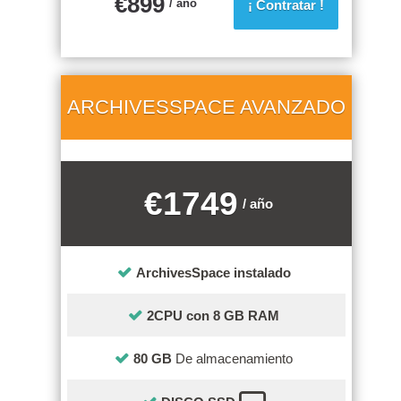
€
899
/ año
¡ Contratar !
ARCHIVESSPACE AVANZADO
€1749
/ año
ArchivesSpace instalado
2CPU con 8 GB RAM
80 GB
De almacenamiento