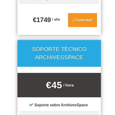
€
1749
/ año
¡ Contratar!
SOPORTE TÉCNICO
ARCHIVESSPACE
€45
/ hora
Soporte sobre ArchivesSpace