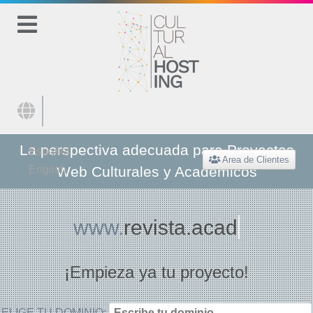
Seleccione su idioma
La perspectiva adecuada para Proyectos
Español
Area de Clientes
English
Web Culturales y Académicos
www.
revis
¡Empieza ya tu proyecto!
ELIGE TU DOMINIO: