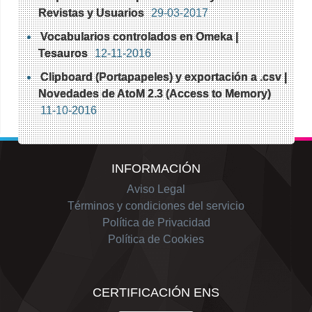
Revistas y Usuarios
29-03-2017
Vocabularios controlados en Omeka |
Tesauros
12-11-2016
Clipboard (Portapapeles) y exportación a .csv |
Novedades de AtoM 2.3 (Access to Memory)
11-10-2016
INFORMACIÓN
Aviso Legal
Términos y condiciones del servicio
Política de Privacidad
Política de Cookies
CERTIFICACIÓN ENS